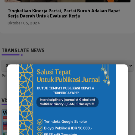
Tingkatkan Kinerja Partai, Partai Buruh Adakan Rapat
Kerja Daerah Untuk Evaluasi Kerja
Oktober 05, 2024
TRANSLATE NEWS
Powered by
Translate
VISITOR