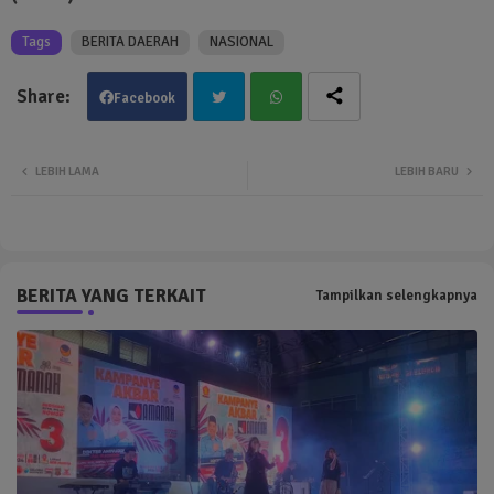
Tags
BERITA DAERAH
NASIONAL
Facebook
Twit
Wha
LEBIH LAMA
LEBIH BARU
ter
tsa
pp
BERITA YANG TERKAIT
Tampilkan selengkapnya