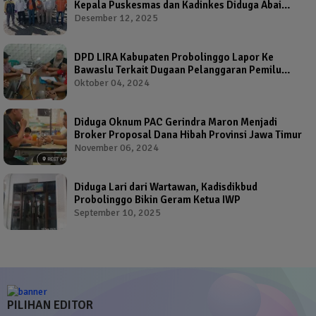
Kepala Puskesmas dan Kadinkes Diduga Abai
Warga Jadi Korban
Desember 12, 2025
DPD LIRA Kabupaten Probolinggo Lapor Ke
Bawaslu Terkait Dugaan Pelanggaran Pemilu
Oleh Salah Satu Calon Wakil Bupati Probolinggo
Oktober 04, 2024
Diduga Oknum PAC Gerindra Maron Menjadi
Broker Proposal Dana Hibah Provinsi Jawa Timur
November 06, 2024
Diduga Lari dari Wartawan, Kadisdikbud
Probolinggo Bikin Geram Ketua IWP
September 10, 2025
PILIHAN EDITOR