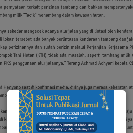
ada pernyataan terkait perizinan tambang dan bahkan mempertanyak
tambang milik "Tacik" menambang dalam kawasan hutan.
nya sekedar mengecek adanya alur jalan yang di lintasi oleh kendara
 lokasi tersebut ada banyak perlintasan kendaraan tambang dan jal
kap perizinannya dan sudah berizin melalui Perjanjian Kerjasama P
mpok Tani Hutan (KTH) tidak ada masalah, seperti tambang milik 
an PKS penggunaan alur jalannya." Terang Achmad Achyani kepala C
i Heriyono saat di konfirmasi media, dirinya juga merasa keberatan a
mbang yang beraktivitas di dalam kawasan hutan pangkuannya.
kami termasuk yang ramai di media milik Tacik' CV Melangkah Maju 
di kawasan hutan, kalau ada maka saya selaku ketua KTH Bumi Asri ya
bangan. Tambang tersebut diluar kawasan hutan, dan akses alur unt