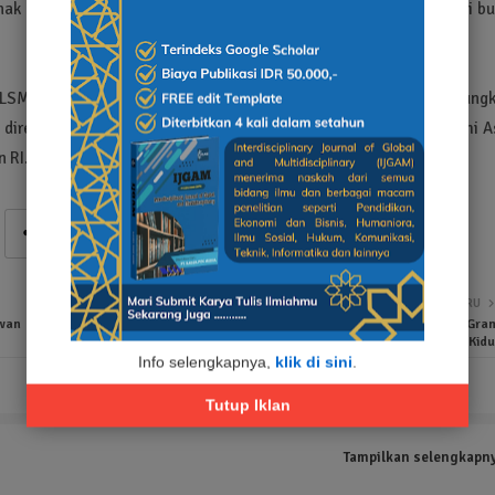
k kami sejak tahun 2019 dan selalu di perbarui, PKS tersebut di bu
SM di Probolinggo tentunya perlu di klarifikasi kebenarannya, mung
ri direktorat kementrian kehutanan, kementrian ESDM dan KTH Bumi As
 RI.
LEBIH BARU
wan
Satres Narkoba Polres Muara Enim Gagalkan Peredaran 13,65 Gra
Sabu di Lawang Kidu
Info selengkapnya,
klik di sini
.
Tutup Iklan
Tampilkan selengkapn