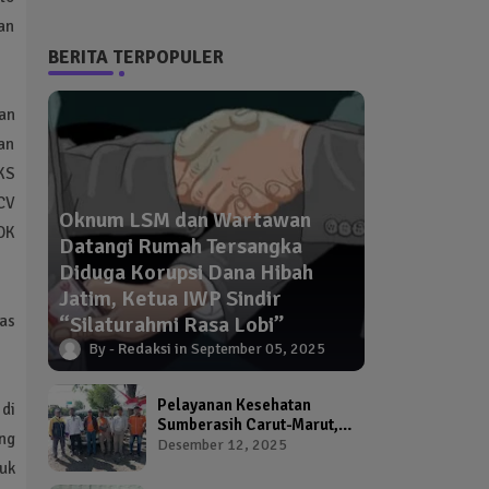
an
BERITA TERPOPULER
an
an
KS
CV
Oknum LSM dan Wartawan
DK
Datangi Rumah Tersangka
Diduga Korupsi Dana Hibah
Jatim, Ketua IWP Sindir
tas
“Silaturahmi Rasa Lobi”
Redaksi
September 05, 2025
Pelayanan Kesehatan
di
Sumberasih Carut-Marut,
ng
Kepala Puskesmas dan
Desember 12, 2025
Kadinkes Diduga Abai
uk
Warga Jadi Korban