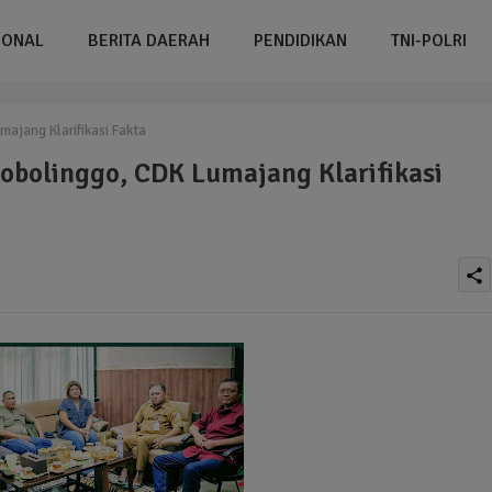
IONAL
BERITA DAERAH
PENDIDIKAN
TNI-POLRI
majang Klarifikasi Fakta
robolinggo, CDK Lumajang Klarifikasi
share