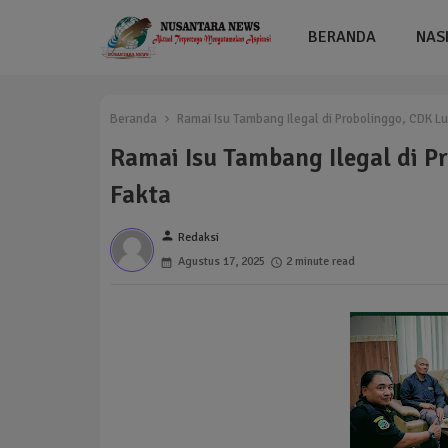
BERANDA
NAS
Beranda
Ramai Isu Tambang Ilegal di Probolinggo, CDK Lu
Ramai Isu Tambang Ilegal di P
Fakta
person
Redaksi
Agustus 17, 2025
2 minute read