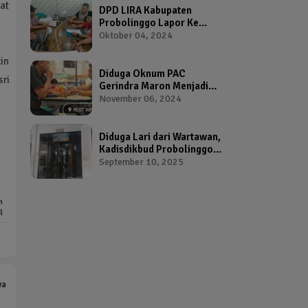
at
DPD LIRA Kabupaten
Probolinggo Lapor Ke
Bawaslu Terkait Dugaan
Oktober 04, 2024
Pelanggaran Pemilu Oleh
Salah Satu Calon Wakil
kin
Bupati Probolinggo
Diduga Oknum PAC
ri
Gerindra Maron Menjadi
Broker Proposal Dana
November 06, 2024
Hibah Provinsi Jawa Timur
Diduga Lari dari Wartawan,
Kadisdikbud Probolinggo
Bikin Geram Ketua IWP
September 10, 2025
m
l
ya