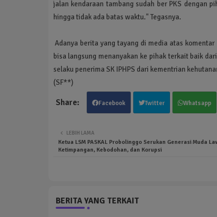
jalan kendaraan tambang sudah ber PKS dengan piha
hingga tidak ada batas waktu." Tegasnya.
Adanya berita yang tayang di media atas komentar L
bisa langsung menanyakan ke pihak terkait baik da
selaku penerima SK IPHPS dari kementrian kehutanan
(SF**)
Facebook
Twitter
Whatsapp
LEBIH LAMA
Ketua LSM PASKAL Probolinggo Serukan Generasi Muda La
Ketimpangan, Kebodohan, dan Korupsi
BERITA YANG TERKAIT