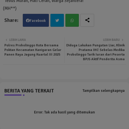
"Tebus Murah, Hati Cerah, Warga Sejahtera!"
(MH**)
Facebook
Twit
Wha
LEBIH LAMA
LEBIH BARU
Polres Probolinggo Kota Bersama
Diduga Lakukan Pungutan Liar, Klinik
ter
tsa
Poktan Kecamatan Kanigaran Gelar
Pratama IHC Sebelas Medika
Panen Raya Jagung Kuartal III 2025
Probolinggo Tarik Iuran dari Peserta
BPJS Aktif Penderita Asma
pp
BERITA YANG TERKAIT
Tampilkan selengkapnya
Error:
Tak ada hasil yang ditemukan