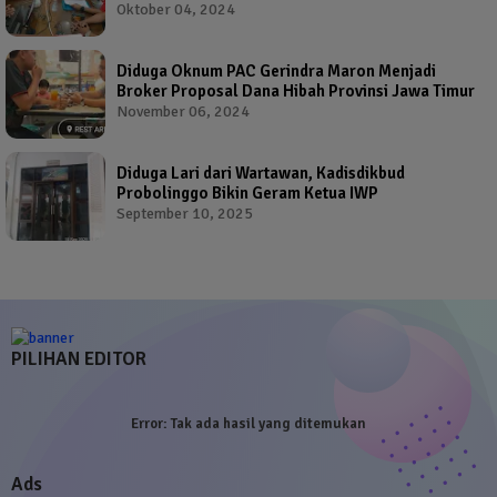
Oleh Salah Satu Calon Wakil Bupati Probolinggo
Oktober 04, 2024
Diduga Oknum PAC Gerindra Maron Menjadi
Broker Proposal Dana Hibah Provinsi Jawa Timur
November 06, 2024
Diduga Lari dari Wartawan, Kadisdikbud
Probolinggo Bikin Geram Ketua IWP
September 10, 2025
PILIHAN EDITOR
Error:
Tak ada hasil yang ditemukan
Ads