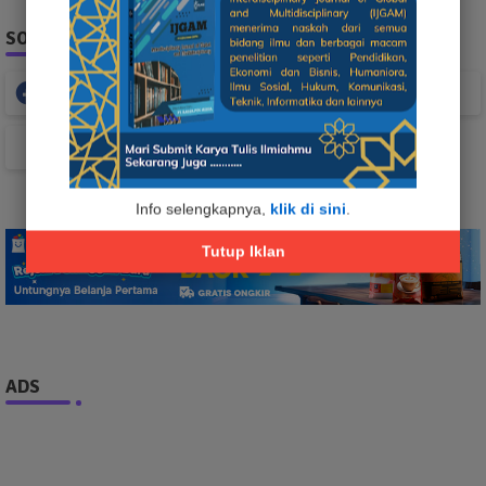
SOCIAL PLUGIN
Facebook
Whatsapp
TikTok
Info selengkapnya,
klik di sini
.
Tutup Iklan
ADS