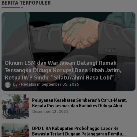
BERITA TERPOPULER
Oknum LSM dan Wartawan Datangi Rumah
Tersangka Diduga Korupsi Dana Hibah Jatim,
Ketua IWP Sindir “Silaturahmi Rasa Lobi”
Redaksi
September 05, 2025
Pelayanan Kesehatan Sumberasih Carut-Marut,
Kepala Puskesmas dan Kadinkes Diduga Abai
Warga Jadi Korban
Desember 12, 2025
DPD LIRA Kabupaten Probolinggo Lapor Ke
Bawaslu Terkait Dugaan Pelanggaran Pemilu