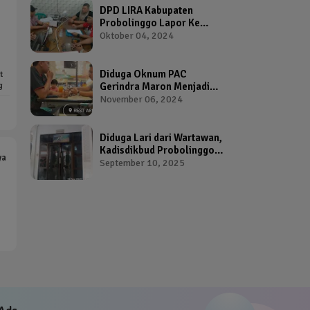
DPD LIRA Kabupaten
Probolinggo Lapor Ke
Bawaslu Terkait Dugaan
Oktober 04, 2024
Pelanggaran Pemilu Oleh
Salah Satu Calon Wakil
Bupati Probolinggo
Diduga Oknum PAC
t
g
Gerindra Maron Menjadi
Broker Proposal Dana
November 06, 2024
Hibah Provinsi Jawa Timur
Diduga Lari dari Wartawan,
Kadisdikbud Probolinggo
ya
Bikin Geram Ketua IWP
September 10, 2025