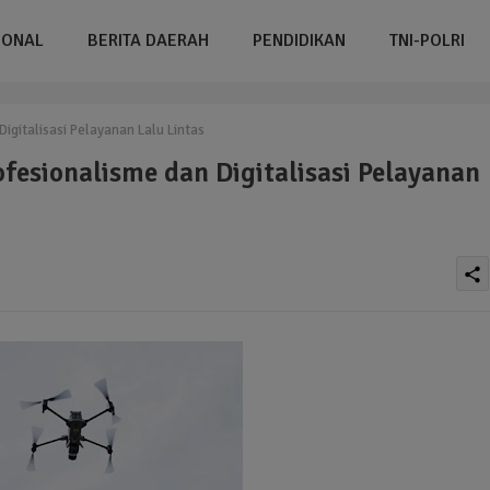
IONAL
BERITA DAERAH
PENDIDIKAN
TNI-POLRI
igitalisasi Pelayanan Lalu Lintas
fesionalisme dan Digitalisasi Pelayanan
share