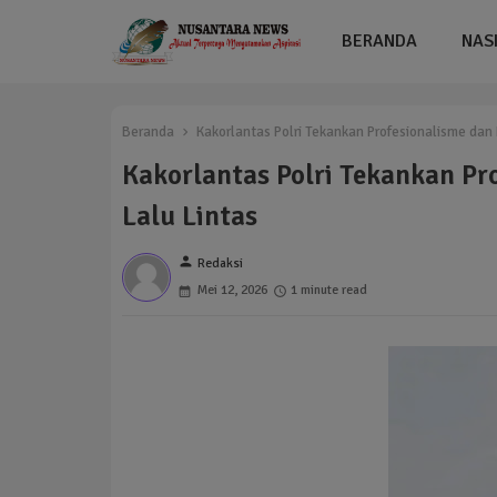
BERANDA
NAS
Beranda
Kakorlantas Polri Tekankan Profesionalisme dan D
Kakorlantas Polri Tekankan Pro
Lalu Lintas
person
Redaksi
Mei 12, 2026
1 minute read