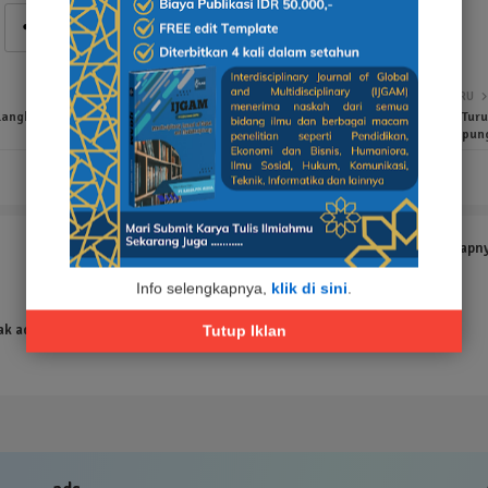
LEBIH BARU
Langkah
Ketua Umum. BNM RI dan Seluruh Jajaran Se- Indonesia Turu
Berdukacita Atas Wafatnya Umar Johan, SH. Advokat Senior Lampun
Tampilkan selengkapn
Info selengkapnya,
klik di sini
.
ak ada hasil yang ditemukan
Tutup Iklan