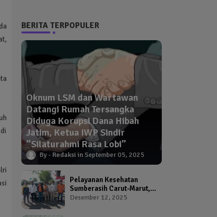
BERITA TERPOPULER
da
at,
ta
Oknum LSM dan Wartawan
Datangi Rumah Tersangka
nuh
Diduga Korupsi Dana Hibah
di
Jatim, Ketua IWP Sindir
“Silaturahmi Rasa Lobi”
Redaksi
September 05, 2025
ri
Pelayanan Kesehatan
si
Sumberasih Carut-Marut,
Kepala Puskesmas dan
Desember 12, 2025
Kadinkes Diduga Abai
Warga Jadi Korban