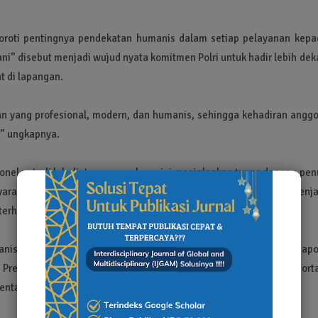
nyoroti pentingnya pendekatan humanis dalam setiap pelayanan kepa
” disebut menjadi wujud nyata komitmen Polri untuk hadir lebih dek
t di lapangan.
n yang profesional, modern, dan humanis, sehingga kehadiran anggo
,” ungkapnya.
nel patroli lalu lintas yang selama ini menjalankan tugas dengan pe
yarakat. Menurutnya, sikap humanis dan pelayanan yang cepat menja
hadap institusi Polri.
anis tersebut juga menjadi bentuk dukungan terhadap program Kapol
kan Presiden RI Prabowo Subianto dalam mewujudkan sistem transporta
entasi pada masyarakat.