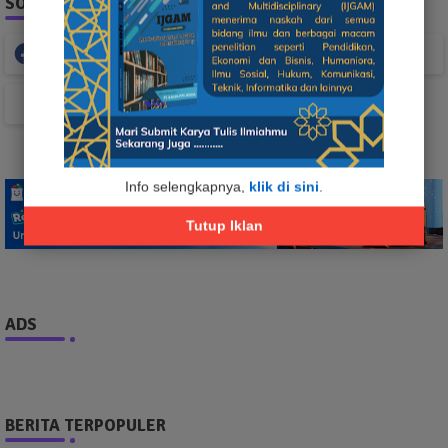
SOCIAL PLUGIN
Facebook
Whatsapp
TikTok
Info selengkapnya,
klik di sini
.
Tutup Iklan
ADS
BERITA TERPOPULER