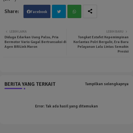
Facebook
Twit
Wha
LEBIH LAMA
LEBIH BARU
Diduga Edarkan Uang Palsu, Pria
Tongkat Estafet Kepemimpinan
ter
tsa
Bermotor Vario Gagal Bertransaksi di
Korlantas Polri Bergulir, Era Baru
Agen BRILink Maron
Pelayanan Lalu Lintas Semakin
Presisi
pp
BERITA YANG TERKAIT
Tampilkan selengkapnya
Error:
Tak ada hasil yang ditemukan