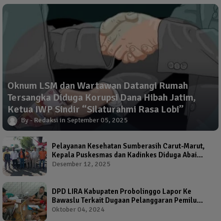
Oknum LSM dan Wartawan Datangi Rumah
Tersangka Diduga Korupsi Dana Hibah Jatim,
Ketua IWP Sindir “Silaturahmi Rasa Lobi”
Redaksi
September 05, 2025
Pelayanan Kesehatan Sumberasih Carut-Marut,
Kepala Puskesmas dan Kadinkes Diduga Abai
Warga Jadi Korban
Desember 12, 2025
DPD LIRA Kabupaten Probolinggo Lapor Ke
Bawaslu Terkait Dugaan Pelanggaran Pemilu
Oleh Salah Satu Calon Wakil Bupati Probolinggo
Oktober 04, 2024