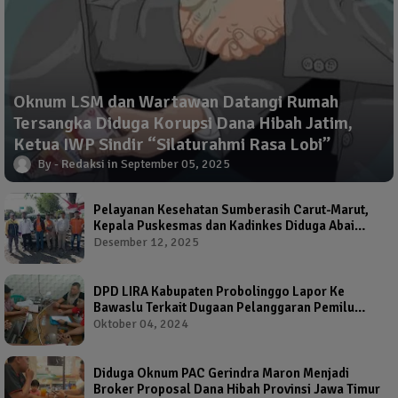
Oknum LSM dan Wartawan Datangi Rumah
Tersangka Diduga Korupsi Dana Hibah Jatim,
Ketua IWP Sindir “Silaturahmi Rasa Lobi”
Redaksi
September 05, 2025
Pelayanan Kesehatan Sumberasih Carut-Marut,
Kepala Puskesmas dan Kadinkes Diduga Abai
Warga Jadi Korban
Desember 12, 2025
DPD LIRA Kabupaten Probolinggo Lapor Ke
Bawaslu Terkait Dugaan Pelanggaran Pemilu
Oleh Salah Satu Calon Wakil Bupati Probolinggo
Oktober 04, 2024
Diduga Oknum PAC Gerindra Maron Menjadi
Broker Proposal Dana Hibah Provinsi Jawa Timur