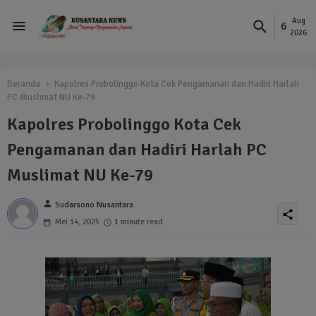
Aug
6
2026
Beranda
Kapolres Probolinggo Kota Cek Pengamanan dan Hadiri Harlah
PC Muslimat NU Ke-79
Kapolres Probolinggo Kota Cek
Pengamanan dan Hadiri Harlah PC
Muslimat NU Ke-79
person
Sudarsono Nusantara
share
Mei 14, 2025
1 minute read