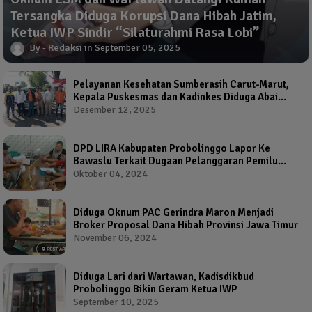
Tersangka Diduga Korupsi Dana Hibah Jatim,
Ketua IWP Sindir “Silaturahmi Rasa Lobi”
Redaksi
September 05, 2025
Pelayanan Kesehatan Sumberasih Carut-Marut,
Kepala Puskesmas dan Kadinkes Diduga Abai
Warga Jadi Korban
Desember 12, 2025
DPD LIRA Kabupaten Probolinggo Lapor Ke
Bawaslu Terkait Dugaan Pelanggaran Pemilu
Oleh Salah Satu Calon Wakil Bupati Probolinggo
Oktober 04, 2024
Diduga Oknum PAC Gerindra Maron Menjadi
Broker Proposal Dana Hibah Provinsi Jawa Timur
November 06, 2024
Diduga Lari dari Wartawan, Kadisdikbud
Probolinggo Bikin Geram Ketua IWP
September 10, 2025