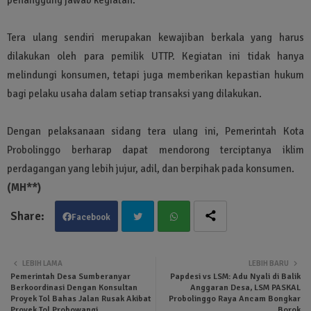
Tera ulang sendiri merupakan kewajiban berkala yang harus
dilakukan oleh para pemilik UTTP. Kegiatan ini tidak hanya
melindungi konsumen, tetapi juga memberikan kepastian hukum
bagi pelaku usaha dalam setiap transaksi yang dilakukan.
Dengan pelaksanaan sidang tera ulang ini, Pemerintah Kota
Probolinggo berharap dapat mendorong terciptanya iklim
perdagangan yang lebih jujur, adil, dan berpihak pada konsumen.
(MH**)
Facebook
Twit
Wha
LEBIH LAMA
LEBIH BARU
Pemerintah Desa Sumberanyar
Papdesi vs LSM: Adu Nyali di Balik
ter
tsa
Berkoordinasi Dengan Konsultan
Anggaran Desa, LSM PASKAL
Proyek Tol Bahas Jalan Rusak Akibat
Probolinggo Raya Ancam Bongkar
Proyek Tol Probowangi
Borok
pp