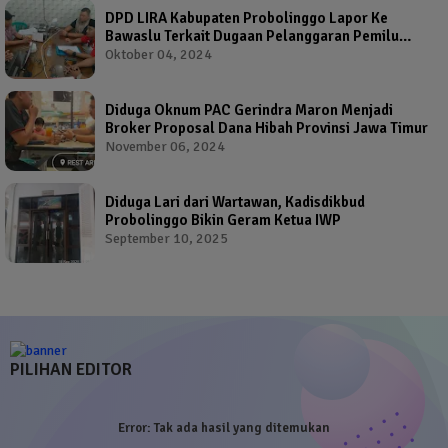
DPD LIRA Kabupaten Probolinggo Lapor Ke
Bawaslu Terkait Dugaan Pelanggaran Pemilu
Oleh Salah Satu Calon Wakil Bupati Probolinggo
Oktober 04, 2024
Diduga Oknum PAC Gerindra Maron Menjadi
Broker Proposal Dana Hibah Provinsi Jawa Timur
November 06, 2024
Diduga Lari dari Wartawan, Kadisdikbud
Probolinggo Bikin Geram Ketua IWP
September 10, 2025
PILIHAN EDITOR
Error:
Tak ada hasil yang ditemukan