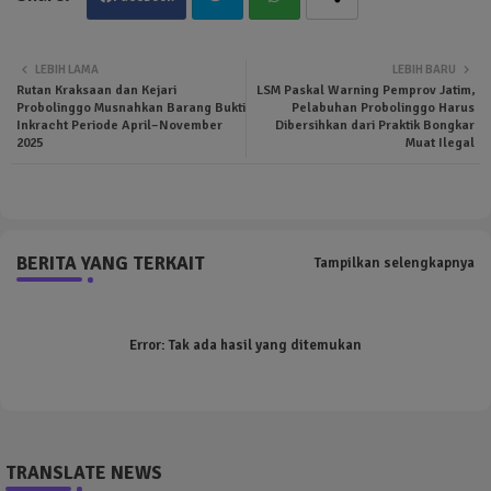
Twit
Wha
LEBIH LAMA
LEBIH BARU
Rutan Kraksaan dan Kejari
LSM Paskal Warning Pemprov Jatim,
ter
tsa
Probolinggo Musnahkan Barang Bukti
Pelabuhan Probolinggo Harus
Inkracht Periode April–November
Dibersihkan dari Praktik Bongkar
2025
Muat Ilegal
pp
BERITA YANG TERKAIT
Tampilkan selengkapnya
Error:
Tak ada hasil yang ditemukan
TRANSLATE NEWS