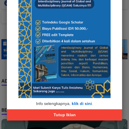
Facebook
Whatsapp
TikTok
ADS
Info selengkapnya,
klik di sini
.
BERITA TERPOPULER
Tutup Iklan