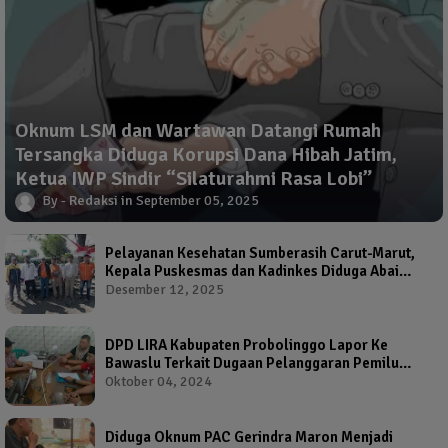
Oknum LSM dan Wartawan Datangi Rumah
Tersangka Diduga Korupsi Dana Hibah Jatim,
Ketua IWP Sindir “Silaturahmi Rasa Lobi”
Redaksi
September 05, 2025
Pelayanan Kesehatan Sumberasih Carut-Marut,
Kepala Puskesmas dan Kadinkes Diduga Abai
Warga Jadi Korban
Desember 12, 2025
DPD LIRA Kabupaten Probolinggo Lapor Ke
Bawaslu Terkait Dugaan Pelanggaran Pemilu
Oleh Salah Satu Calon Wakil Bupati Probolinggo
Oktober 04, 2024
Diduga Oknum PAC Gerindra Maron Menjadi